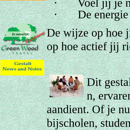
·
Voel jij je
·
De energie
De wijze op hoe ji
op hoe actief jij 
Dit gesta
n, ervare
aandient. Of je n
bijscholen, studen