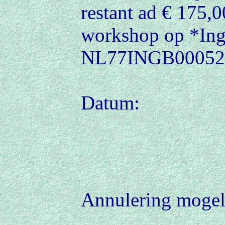
restant ad €
175,00
workshop op *Ing
NL77INGB0005268
Datum: 
Annulering mogeli