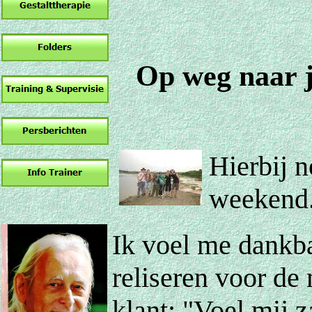
Op weg naar j
Hierbij n
weekend
Ik voel me dankba
reliseren voor d
klant: "Voel mij 