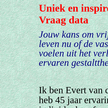
U
niek en inspi
Vraag data
Jouw kans om vrij
leven nu of de va
voelen uit het ve
ervaren gestaltth
Ik ben Evert van 
heb 45 jaar ervari