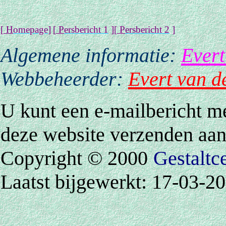
[
H
omepage
]
[
P
ersbericht
1
][
P
ersbericht 2
]
Algemene in
formatie:
Evert
Webbeheerder:
Evert van d
U kunt een e-mailbericht m
deze website verzenden aa
Copyright © 2000
Gestaltc
Laatst bijgewerkt: 17-03-2