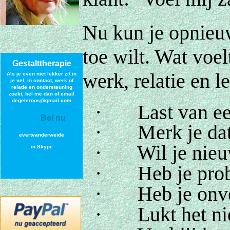
Nu kun je opnieuw
toe wilt. Wat voel
Gestalttherapie
werk, relatie en l
Als je even niet lekker zit in
je vel, in contact, werk of
relatie en ondersteuning
zoek
t, bel me dan of email
degeleroos@gmail.com
·
Last van ee
Bel nu
·
Merk je da
evertvanderweide
·
Wil je nieu
in Skype
·
Heb je prob
·
Heb je onve
·
Lukt het ni