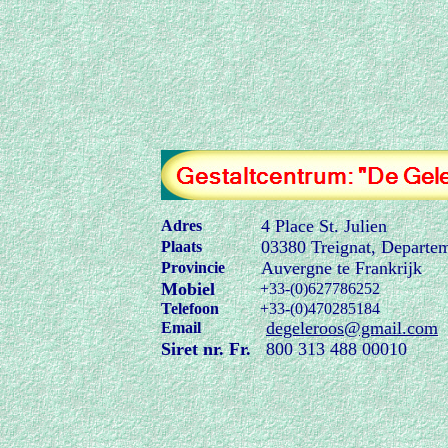
4 Place St. Julien
Adres
03380 Treignat
, D
eparte
Plaats
Auvergne te Frankrijk
Provincie
Mobiel
+
33
-(0)
6
27786252
Telefoon
+
33
-(0)
470285184
degeleroos@gmail.com
Email
Siret nr. Fr.
800 313 488 00010